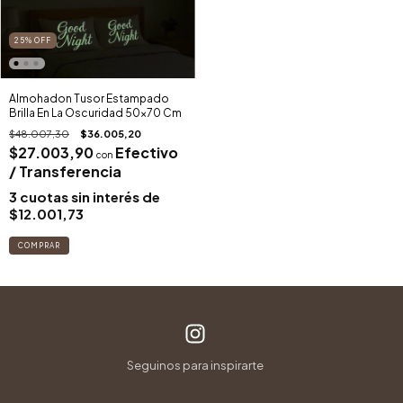
25
%
OFF
Almohadon Tusor Estampado
Brilla En La Oscuridad 50x70 Cm
$48.007,30
$36.005,20
$27.003,90
Efectivo
con
/ Transferencia
3
cuotas sin interés de
$12.001,73
COMPRAR