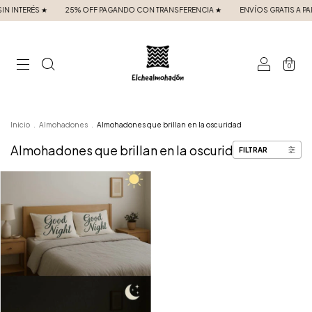
 INTERÉS ★
25% OFF PAGANDO CON TRANSFERENCIA ★
ENVÍOS GRATIS A PART
0
Inicio
.
Almohadones
.
Almohadones que brillan en la oscuridad
Almohadones que brillan en la oscuridad
FILTRAR