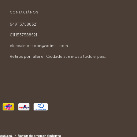
CONTACTÁNOS
5491137588521
011 1537588521
elchealmohadon@hotmail.com
Retiros por Taller en Ciudadela . Envíos a todo el país.
esá acá.
/
Botón de arrepentimiento