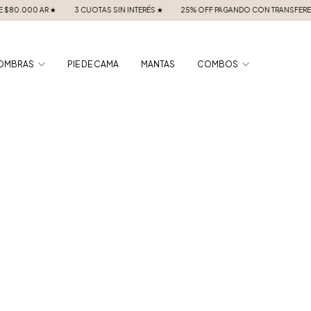
.000 AR ★
3 CUOTAS SIN INTERÉS ★
25% OFF PAGANDO CON TRANSFERENCIA 
OMBRAS
PIE DE CAMA
MANTAS
COMBOS