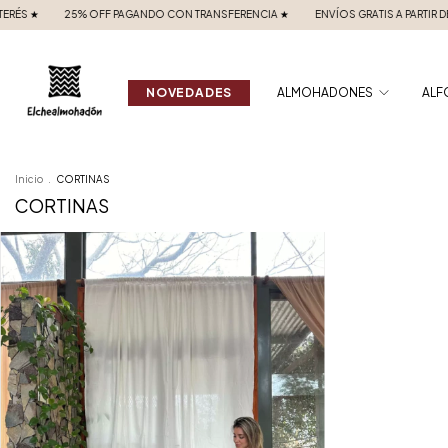
★
25% OFF PAGANDO CON TRANSFERENCIA ★
ENVÍOS GRATIS A PARTIR DE $80
NOVEDADES
ALMOHADONES
ALF
Inicio
.
CORTINAS
CORTINAS