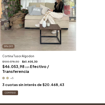
39
%
OFF
Cortina Tusor Algodon
$100.378,30
$61.405,30
$46.053,98
Efectivo /
con
Transferencia
+5
3
cuotas sin interés de
$20.468,43
COMPRAR