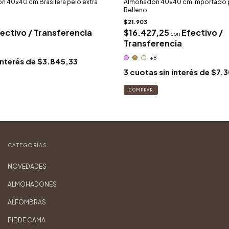
 40x40 cm Brasilera pelo extra
Almohadón 40x40 cm Importado pe
Relleno
$21.903
ectivo / Transferencia
$16.427,25
Efectivo /
con
Transferencia
+8
interés de
$3.845,33
3
cuotas sin interés de
$7.3
COMPRAR
CATEGORÍAS
NOVEDADES
ALMOHADONES
ALFOMBRAS
PIE DE CAMA