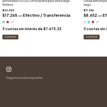
Almohadón 50x50 cm Brasilera pelo extra largo
Funda Almohadón
Relleno
largo
$23.020
$11.536
$17.265
Efectivo / Transferencia
$8.652
Ef
con
con
+7
+7
3
cuotas sin interés de
$7.673,33
3
cuotas sin 
COMPRAR
COMPRAR