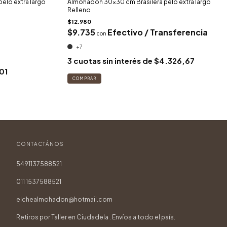
lo extra largo
Almohadón 30x30 cm Brasilera pelo extra largo
Relleno
$12.980
$9.735
Efectivo / Transferencia
con
+7
3
cuotas sin interés de
$4.326,67
01
COMPRAR
CONTACTÁNOS
5491137588521
011 1537588521
elchealmohadon@hotmail.com
Retiros por Taller en Ciudadela . Envíos a todo el país.