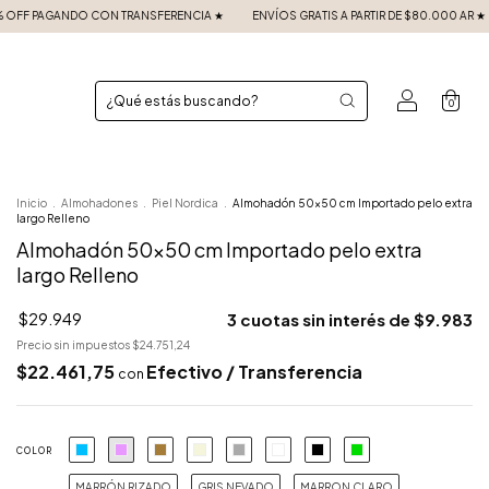
 ★
ENVÍOS GRATIS A PARTIR DE $80.000 AR ★
3 CUOTAS SIN INTERÉS ★
25%
0
Inicio
.
Almohadones
.
Piel Nordica
.
Almohadón 50x50 cm Importado pelo extra
largo Relleno
Almohadón 50x50 cm Importado pelo extra
largo Relleno
$29.949
3
cuotas sin interés de
$9.983
Precio sin impuestos
$24.751,24
$22.461,75
Efectivo / Transferencia
con
COLOR
MARRÓN RIZADO
GRIS NEVADO
MARRON CLARO