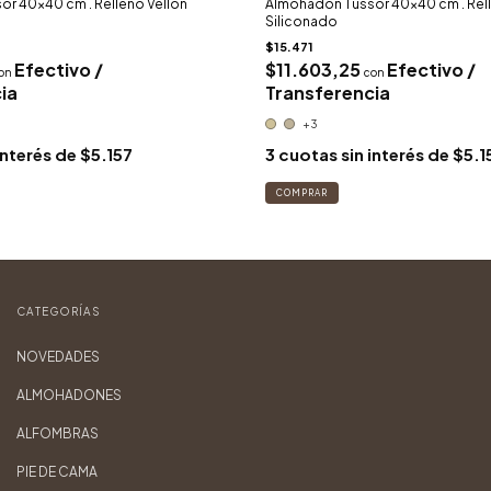
r 40x40 cm . Relleno Vellón
Almohadon Tussor 40x40 cm . Rell
Siliconado
$15.471
Efectivo /
$11.603,25
Efectivo /
on
con
ia
Transferencia
+3
interés de
$5.157
3
cuotas sin interés de
$5.1
COMPRAR
CATEGORÍAS
NOVEDADES
ALMOHADONES
ALFOMBRAS
PIE DE CAMA