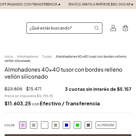
 ★
ENVÍOS GRATIS A PARTIR DE $80.000 AR ★
3 CUOTAS SIN INTERÉS ★
25
0
Inicio
.
Almohadones
.
Tussor
.
Almohadones 40x40 tusor con bordes relleno
vellón siliconado
Almohadones 40x40 tusor con bordes relleno
vellón siliconado
$23.805
$15.471
3
cuotas sin interés de
$5.157
Precio sin impuestos
$12.785,95
$11.603,25
Efectivo / Transferencia
con
ALMENDRA
COLOR