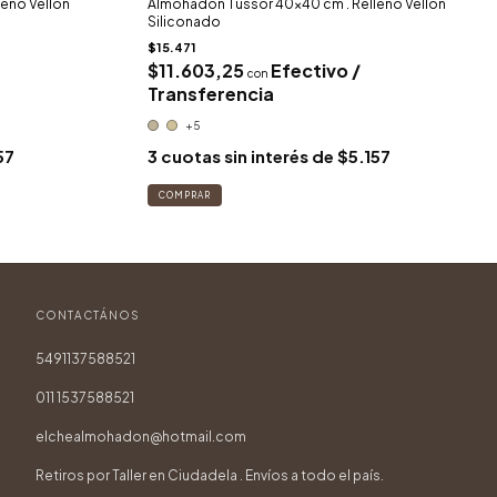
eno Vellón
Almohadon Tussor 40x40 cm . Relleno Vellón
Siliconado
$15.471
$11.603,25
Efectivo /
con
Transferencia
+5
57
3
cuotas sin interés de
$5.157
COMPRAR
CONTACTÁNOS
5491137588521
011 1537588521
elchealmohadon@hotmail.com
Retiros por Taller en Ciudadela . Envíos a todo el país.