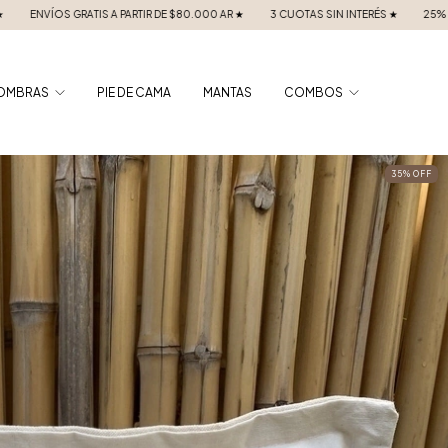
0.000 AR ★
3 CUOTAS SIN INTERÉS ★
25% OFF PAGANDO CON TRANSFERENCIA
OMBRAS
PIE DE CAMA
MANTAS
COMBOS
35
%
OFF