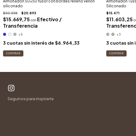
Almohadon 50x50 tusor con bordes relleno vellon
Almohadon Tusso
siliconado
Siliconado
$30.338
$20.893
$15.471
$15.669,75
Efectivo /
$11.603,25
con
c
Transferencia
Transferenc
+5
+3
3
cuotas sin interés de
$6.964,33
3
cuotas sin 
COMPRAR
COMPRAR