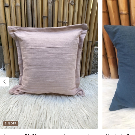
31
%
OFF