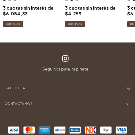
3
cuotas sin interés de
3
cuotas sin interés de
3
c
$6.084,33
$4.259
$6
COMPRAR
COMPRAR
CO
CATEGORÍAS
CONTACTÁNOS