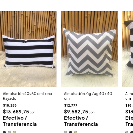
Almohadón 40x60 cm Lona
Almohadón Zig Zag 40 x 40
Almo
Rayado
cm
cm
$18.253
$12.777
$18.
$13.689,75
$9.582,75
$1
con
con
Efectivo /
Efectivo /
Efe
Transferencia
Transferencia
Tra