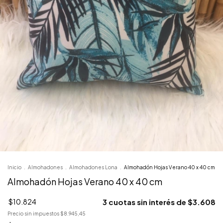
Inicio
.
Almohadones
.
Almohadones Lona
.
Almohadón Hojas Verano 40 x 40 cm
Almohadón Hojas Verano 40 x 40 cm
$10.824
3
cuotas sin interés de
$3.608
Precio sin impuestos
$8.945,45