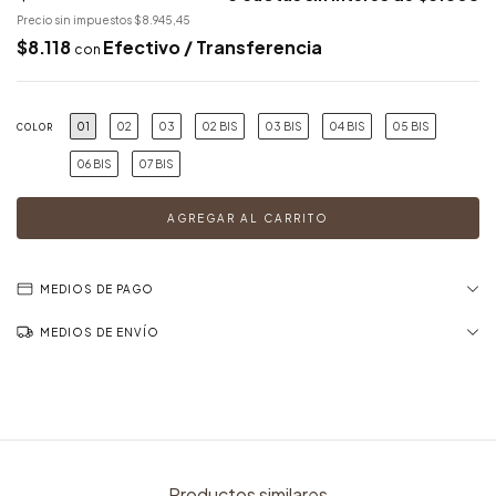
Precio sin impuestos
$8.945,45
$8.118
Efectivo / Transferencia
con
01
02
03
02 BIS
03 BIS
04 BIS
05 BIS
COLOR
06 BIS
07 BIS
MEDIOS DE PAGO
MEDIOS DE ENVÍO
Productos similares