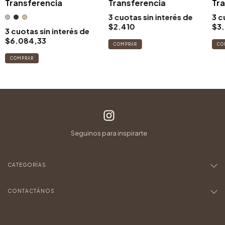
Transferencia
Transferencia
Tra
3
cuotas sin interés de
3
c
$2.410
$3.
3
cuotas sin interés de
$6.084,33
COMPRAR
CO
COMPRAR
CATEGORÍAS
CONTACTÁNOS