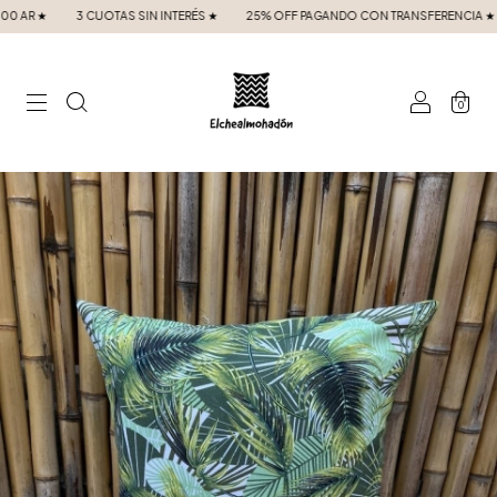
★
3 CUOTAS SIN INTERÉS ★
25% OFF PAGANDO CON TRANSFERENCIA ★
ENV
0