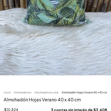
Inicio
.
Almohadones
.
Almohadones Lona
.
Almohadón Hojas Verano 40 x 40 cm
Almohadón Hojas Verano 40 x 40 cm
$10.824
3
cuotas sin interés de
$3.608