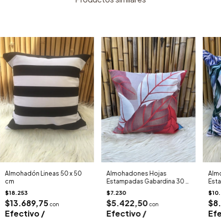
Almohadón Lineas 50 x 50
Almohadones Hojas
Alm
cm
Estampadas Gabardina 30 X
Est
30 cm
40 
$18.253
$7.230
$10
$13.689,75
$5.422,50
$8
con
con
Efectivo /
Efectivo /
Efe